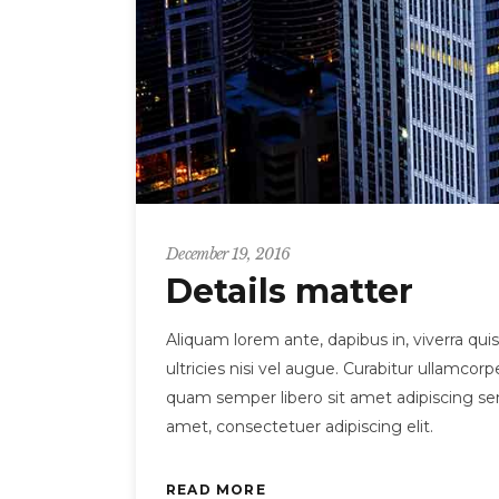
December 19, 2016
Details matter
Aliquam lorem ante, dapibus in, viverra quis
ultricies nisi vel augue. Curabitur ullamc
quam semper libero sit amet adipiscing sem
amet, consectetuer adipiscing elit.
READ MORE