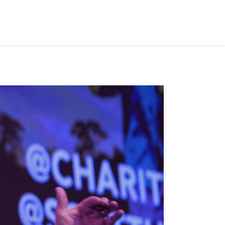
ets Served
Partners
Events
News
Contact Us