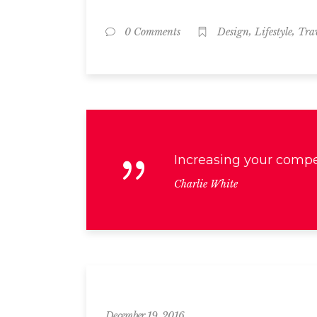
,
,
0 Comments
Design
Lifestyle
Tra
Increasing your compe
Charlie White
Tech
December 19, 2016