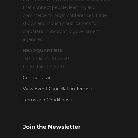
that connect people, learning and
commerce through conferences, trade
shows and industry publications for
corporate, non-profit & government
agencies.
HEADQUARTERS:
1501 India St. #103-60
Little Italy, CA 92101
Contact Us »
View Event Cancellation Terms »
Terms and Conditions »
Join the Newsletter