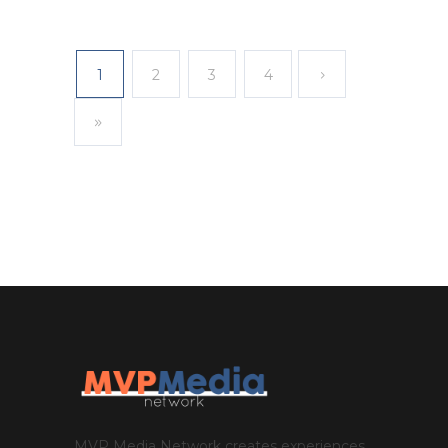
1
2
3
4
MVP Media Network creates experiences