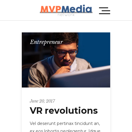
Entrepreneur
June 20, 2017
VR revolutions
Vel deserunt pertinax tincidunt an,
ex eos lobortis neglegentur. Idque