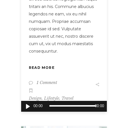
tritani an his. Commune albucius
legendos ne eam, vix eu nihil
numquam. Propriae accumsan
copiosae id sed. Vulputate
assueverit ut nec, nostro discere
cum ut, vix ut modus maiestatis
consequuntur.
READ MORE
1 Comment
,
,
Design
Lifestyle
Travel
Audio
00:00
00:00
Player