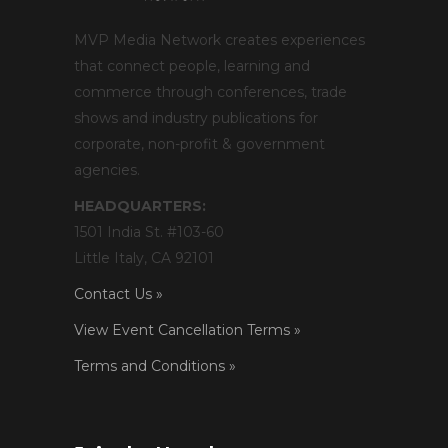
MVP Media Network creates experiences
that connect people, learning and
commerce through conferences, trade
shows and industry publications for
corporate, non-profit & government
agencies.
HEADQUARTERS:
1501 India St. #103-60
Little Italy, CA 92101
Contact Us »
View Event Cancellation Terms »
Terms and Conditions »