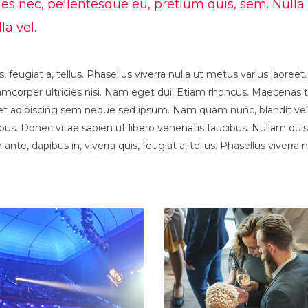
cies nec, pellentesque eu, pretium quis, sem. Nul
la vel.
s, feugiat a, tellus. Phasellus viverra nulla ut metus varius laore
 ullamcorper ultricies nisi. Nam eget dui. Etiam rhoncus. Maecen
 adipiscing sem neque sed ipsum. Nam quam nunc, blandit vel, lu
s. Donec vitae sapien ut libero venenatis faucibus. Nullam quis
ante, dapibus in, viverra quis, feugiat a, tellus. Phasellus viverra