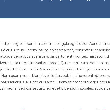
r adipiscing elit. Aenean commodo ligula eget dolor. Aenean m
 ridiculus mus. Lorem ipsum dolor sit amet, consectetuer adipi
toque penatibus et magnis dis parturient montes, nascetur ridi
us viverra nulla ut metus varius laoreet. Quisque rutrum. Aenean imp
m eget dui. Etiam rhoncus. Maecenas tempus, tellus eget condi
Nam quam nunc, blandit vel, luctus pulvinar, hendrerit id, lorem
tis faucibus. Nullam quis ante. Etiam sit amet orci eget eros fauc
tis magna. Sed consequat, leo eget bibendum sodales, augue veli