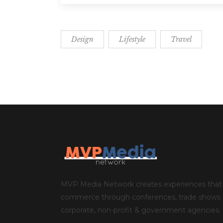
Design
Lifestyle
Travel
MVP Media Network creates experiences that 
commerce through conferences, trade shows an
corporate, non-profit & government agencies.