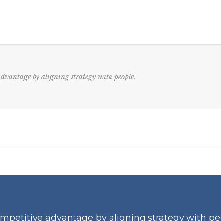
Home
About Us
Advisory Board
Mark
advantage by aligning strategy with people.
ompetitive advantage by aligning strategy with pe