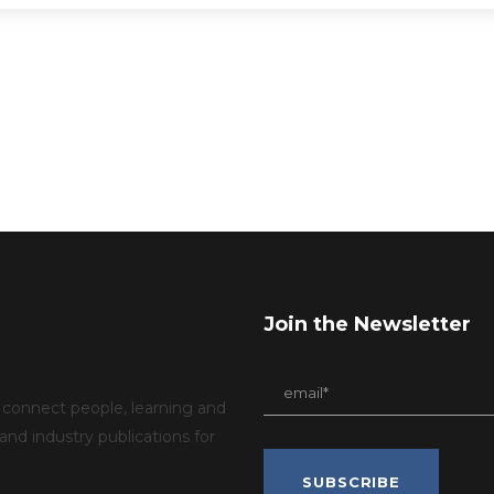
Join the Newsletter
connect people, learning and
d industry publications for