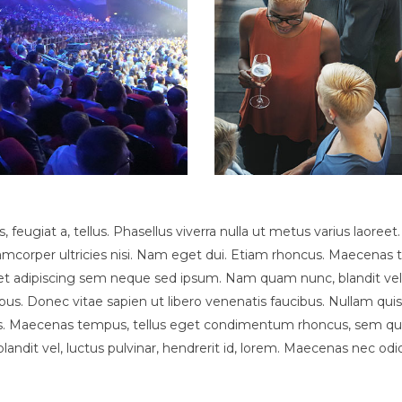
s, feugiat a, tellus. Phasellus viverra nulla ut metus varius laore
 ullamcorper ultricies nisi. Nam eget dui. Etiam rhoncus. Maecen
 adipiscing sem neque sed ipsum. Nam quam nunc, blandit vel, lu
s. Donec vitae sapien ut libero venenatis faucibus. Nullam quis
cus. Maecenas tempus, tellus eget condimentum rhoncus, sem qua
it vel, luctus pulvinar, hendrerit id, lorem. Maecenas nec odi