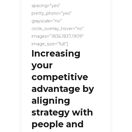
spacing=”yes”
pretty_photo=”yes”
grayscale=”no”
circle_overlay_hover=”no”
images=”1836,1837,1909″
image_size=”full”]
Increasing
your
competitive
advantage by
aligning
strategy with
people and