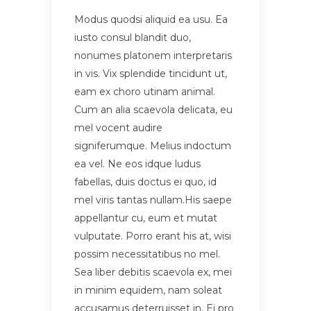
Modus quodsi aliquid ea usu. Ea
iusto consul blandit duo,
nonumes platonem interpretaris
in vis. Vix splendide tincidunt ut,
eam ex choro utinam animal.
Cum an alia scaevola delicata, eu
mel vocent audire
signiferumque. Melius indoctum
ea vel. Ne eos idque ludus
fabellas, duis doctus ei quo, id
mel viris tantas nullam.His saepe
appellantur cu, eum et mutat
vulputate. Porro erant his at, wisi
possim necessitatibus no mel.
Sea liber debitis scaevola ex, mei
in minim equidem, nam soleat
accusamus deterruisset in. Ei pro