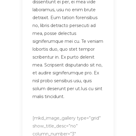
dissentiunt ei per, ei mea vide
laboramus, usu no enim brute
detraxit. Eum tation forensibus
no, libris detracto persecuti ad
mea, posse delectus
signiferumque mei cu. Te veniam
lobortis duo, quo stet tempor
scribentur in. Ex purto delenit
mea. Scripserit disputando sit no,
et audire signiferumque pro. Ex
nisl probo sensibus usu, quis
solum deserunt per ut.Ius cu sint
malis tincidunt.
[mkd_image_gallery type=”grid”
show_title_desc=”no”
column_number=”3″